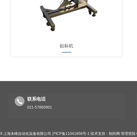
贴标机
联系电话
021-57860901
019 上海未峰自动化设备有限公司
沪ICP备11041858号-1
技术支持：
制药网
管理登陆