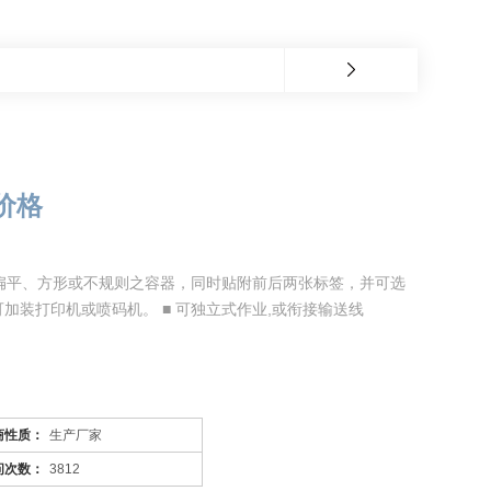
价格
用于扁平、方形或不规则之容器，同时贴附前后两张标签，并可选
可加装打印机或喷码机。 ■ 可独立式作业,或衔接输送线
商性质：
生产厂家
问次数：
3812