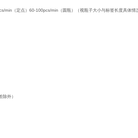
0-60pcs/min（定点）60-100pcs/min（圆瓶）（视瓶子大小与标签长度具体
签误差除外）