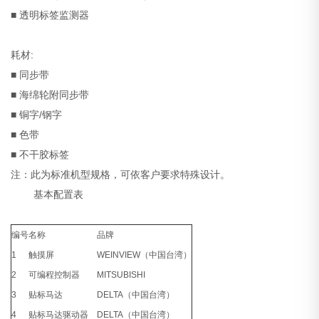
■ 透明标签监测器
耗材:
■ 同步带
■ 海绵轮附同步带
■ 铜字/钢字
■ 色带
■ 不干胶标签
注：此为标准机型规格，可依客户要求特殊设计。
基本配置表
编号
名称
品牌
1
触摸屏
WEINVIEW（中国台湾）
2
可编程控制器
MITSUBISHI
3
贴标马达
DELTA（中国台湾）
4
贴标马达驱动器
DELTA（中国台湾）