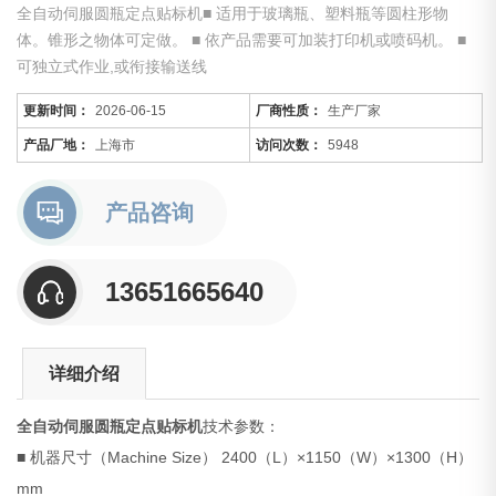
全自动伺服圆瓶定点贴标机■ 适用于玻璃瓶、塑料瓶等圆柱形物
体。锥形之物体可定做。 ■ 依产品需要可加装打印机或喷码机。 ■
可独立式作业,或衔接输送线
更新时间：
2026-06-15
厂商性质：
生产厂家
产品厂地：
上海市
访问次数：
5948
产品咨询
13651665640
详细介绍
全自动伺服圆瓶定点贴标机
技术参数：
■ 机器尺寸（Machine Size） 2400（L）×1150（W）×1300（H）
mm