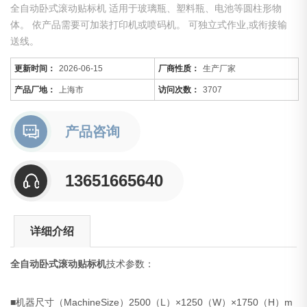
全自动卧式滚动贴标机 适用于玻璃瓶、塑料瓶、电池等圆柱形物
体。 依产品需要可加装打印机或喷码机。 可独立式作业,或衔接输
送线。
更新时间：
2026-06-15
厂商性质：
生产厂家
产品厂地：
上海市
访问次数：
3707
产品咨询
13651665640
详细介绍
全自动卧式滚动贴标机
技术参数：
■机器尺寸（MachineSize）2500（L）×1250（W）×1750（H）m