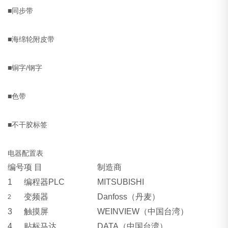
■同步带
■海绵轮附皮带
■铜字/钢字
■色带
■不干胶标签
电器配置表
编号
项 目
制造商
1
编程器
PLC
MITSUBISHI
变频器
Danfoss
（丹麦）
2
3
触摸屏
WEINVIEW（
中国台湾
）
4
贴标马达
DATA
（中国台湾）