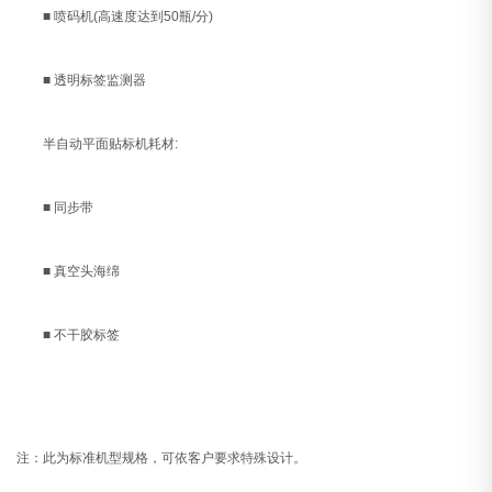
■ 喷码机(高速度达到50瓶/分)
■ 透明标签监测器
半自动平面贴标机耗材:
■ 同步带
■ 真空头海绵
■ 不干胶标签
注：此为标准机型规格，可依客户要求特殊设计。