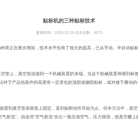
贴标机的三种贴标技术
更新时间：2020-12-29 点击次数：4573
的种类正在逐步增加，技术水平也有了很大的提高，已从手动、半自动贴
真空垫上，真空垫连接到一个机械装置的末端。当这个机械装置伸展到标
法对于产品包装件的高度有一定变化的顶部或侧部贴标，或对难于搬动的
置到真空垫表面垫上固定，直到贴附动作开始为止。但本方法中，真空表
空气射流”。由这些“空气射流”吹出一股压缩空气，压力很强，使真空栅