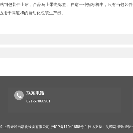
贴到包装件上后，产品马上带走标签。在这一种贴标机中，只有当包装件
适用于高速和的自动化包装生产线。
联系电话
021-57860901
019 上海未峰自动化设备有限公司
沪ICP备11041858号-1
技术支持：
制药网
管理登陆