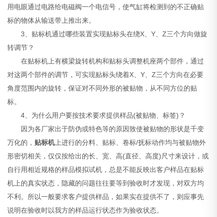
用电眼通过电路给电磁阀一个电信号，使气缸将检测到的不正确贴
标的物体从输送带上推出来。
3、贴标机通过哪些装置实现贴标头在绕X、Y、Z三个方向做旋
转调节？
在贴标机上有横梁旋转机构和贴标头调整机座两个部件，通过
对这两个部件的调节，可实现贴标头绕着X、Y、Z三个方向在必要
角度范围内的旋转，保证对不同外形的被贴物，从不同方位的贴
标。
4、为什么用户要按技术要求提供样品(被贴物、标签)？
因为各厂家出于防伪或特色等的原因致使被贴物的形状是千变
万化的，
贴标机
上进行的分料、贴标、卷标/抚标动作均与被贴物外
形密切相关，仅仅按给出的长、宽、高(直径、高度)尺寸来设计，或
自行用相近规格的样品模拟试机，总是不能反映出客户样品在贴标
机上的真实状态，隐藏的问题往往要等到验收时才发现，对双方均
不利。所以一般要求客户提供样品，如果实在提供不了，则应事先
说明在验收时以我方的样品运行状态作为验收状态。