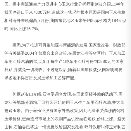
国。据中商流通生产力促进中心玉米行业分析师张剑波介绍,上半年
我国净进口玉米7800万吨,造成这一状况的根本原因是国内玉米价格
相对海外来说偏高,7月份,我国东北地区玉米平均出库价格为1845元/
吨,同比上涨15.7%。
据悉,为了推进可再生能源与新能源的发展,国家发改委、财政部
等有关部委2004年曾联合出台政策,在黑龙江省等省区推广玉米加工
车用乙醇汽油的试点项目,每生产1吨车用乙醇可得到1880元的国家
补贴,并减免一切税收。不过这以后,随着我国陈粮减少,国家明确要
求各地不得盲目发展玉米加工乙醇产能。
但据赵友山介绍,石油委调查发现,在国家高额补贴的诱惑下,黑
龙江等地部分酒精厂目前又开始使用玉米生产车用乙醇汽油,并大量
抢购玉米。由于养殖业没有国家补贴政策,因此无法承受高涨的饲料
玉米价格,进而造成市场上的农副产品供应面临短缺,价格上涨。赵友
山称,石油委已将这一情况反映给国家发改委,呼吁政府叫停玉米制乙