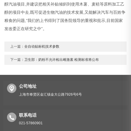
醇汽油项目,并建议把相关补贴倾斜到使用木薯、麦秸等原料加工乙
醇的项目中去,既可促进生物汽油的技术发展,又能解决汽车与百姓争
粮食的问题,“我们的上书得到了国务院领导的重视和批示,目前国家
发改委正在研究之中”。
上一篇：
全自动贴标机技术参数
下一篇：
卫生部：奶粉不允许检出雌激素 检测标准将公布
公司地址
上海市奉贤区金汇镇金大公路7926号6号
联系电话
021-57860901