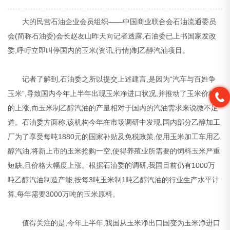
大的民营石油企业会员组织——中国商业联合会石油流通委员
会(简称石油委)会长赵友山昨天向记者透露,石油委已上书国家发改
委,呼吁立即叫停国内的玉米(资讯,行情)制乙醇汽油项目。
记者了解到,石油委之所以提交上述建言,是因为“汽车与百姓争
玉米”,导致国内今年上半年出现玉米净进口状况,并推动了玉米价格
的上涨,而玉米制乙醇汽油的产量相对于国内的汽油需求来说微不足
道。石油委方面称,该机构今年在市场调研中发现,国内部分乙醇加工
厂为了享受每吨1880元的国家补贴及免税政策,使用玉米加工车用乙
醇汽油,将新上市的玉米抢购一空,使得养殖业所需要的饲料玉米严重
短缺,且价格大幅度上涨。根据石油委的调研,我国目前仍有1000万
吨乙醇汽油制造产能,按每3吨玉米制1吨乙醇汽油的行业生产水平计
算,每年需要3000万吨的玉米原料。
值得关注的是,今年上半年,我国从玉米净出口国变为玉米净进口