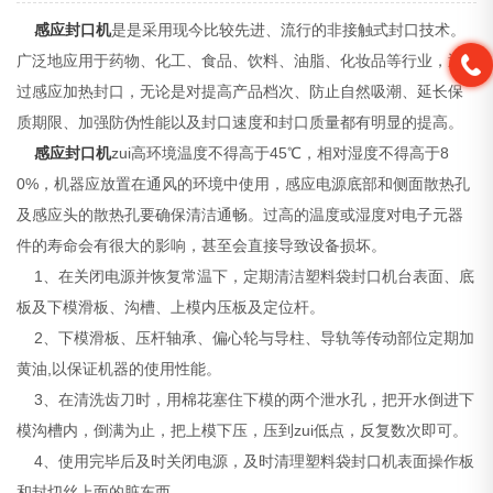
感应封口机
是是采用现今比较先进、流行的非接触式封口技术。
广泛地应用于药物、化工、食品、饮料、油脂、化妆品等行业，通
过感应加热封口，无论是对提高产品档次、防止自然吸潮、延长保
质期限、加强防伪性能以及封口速度和封口质量都有明显的提高。
感应封口机
zui高环境温度不得高于45℃，相对湿度不得高于8
0%，机器应放置在通风的环境中使用，感应电源底部和侧面散热孔
及感应头的散热孔要确保清洁通畅。过高的温度或湿度对电子元器
件的寿命会有很大的影响，甚至会直接导致设备损坏。
1、在关闭电源并恢复常温下，定期清洁塑料袋封口机台表面、底
板及下模滑板、沟槽、上模内压板及定位杆。
2、下模滑板、压杆轴承、偏心轮与导柱、导轨等传动部位定期加
黄油,以保证机器的使用性能。
3、在清洗齿刀时，用棉花塞住下模的两个泄水孔，把开水倒进下
模沟槽内，倒满为止，把上模下压，压到zui低点，反复数次即可。
4、使用完毕后及时关闭电源，及时清理塑料袋封口机表面操作板
和封切丝上面的脏东西。