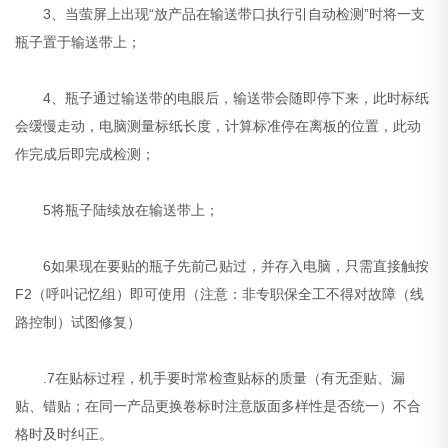
3、当萤屏上出现“放产品在输送带口执行引自动检测”时将一支
瓶子置于输送带上；
4、瓶子通过输送带的电眼后，输送带会随即停下来，此时标纸
会缓慢走动，电脑测量标纸长度，计算标准停在离板的位置，此动
作完成后即完成检测；
5将瓶子陆续放在输送带上；
6如果现在要贴的瓶子先前己贴过，并存入电脑，只需直接触按
F2（呼叫记忆组）即可使用（注意：非专职保全工不得对故障（线
路控制）试图修复）
.7在贴标过程，机手要时常检查贴标的质量（有无歪贴、漏
贴、错贴；在同一产品更换卷标时注意版面多样性是否统一）不合
格时及时纠正。