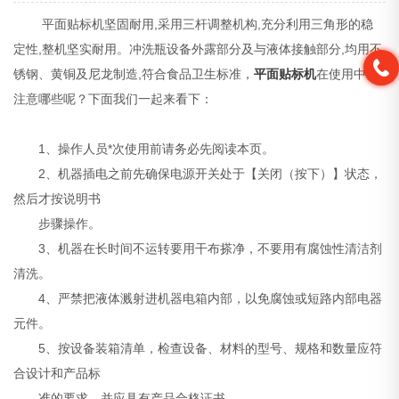
平面贴标机坚固耐用,采用三杆调整机构,充分利用三角形的稳
定性,整机坚实耐用。冲洗瓶设备外露部分及与液体接触部分,均用不
锈钢、黄铜及尼龙制造,符合食品卫生标准，
平面贴标机
在使用中要
注意哪些呢？下面我们一起来看下：
1、操作人员*次使用前请务必先阅读本页。
2、机器插电之前先确保电源开关处于【关闭（按下）】状态，
然后才按说明书
步骤操作。
3、机器在长时间不运转要用干布搽净，不要用有腐蚀性清洁剂
清洗。
4、严禁把液体溅射进机器电箱内部，以免腐蚀或短路内部电器
元件。
5、按设备装箱清单，检查设备、材料的型号、规格和数量应符
合设计和产品标
准的要求，并应具有产品合格证书。