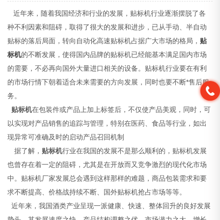
近年来，随着我国经济和行业的发展，贴标机行业逐渐摆脱了各
种不利因素和阻碍，取得了很大的发展和进步，已从手动、半自动
贴标的落后局面，转向自动化高速贴标机占据广大市场的格局，
贴
标机
的不断发展，使得国内品牌的贴标机已经能基本满足国内市场
的需要，不必再向国外大量进口相关的设备。贴标机行业要在有利
的市场行情下朝着适合未来需要的方向发展，同时也要不断*售后服
务。
贴标机
在包装件或产品上加上标签后，不仅使产品美观，同时，可
以实现对产品销售的追踪与管理，特别在医药、食品等行业，如出
现异常可准确及时的启动产品召回机制
据了解，
贴标机
行业在我国的发展不是那么顺利的，贴标机发展
也曾存在着一定的阻碍，尤其是在开放而又竞争激烈的现代化市场
中。贴标机厂家发展总会遇到这样那样的难题，商品包装需求和要
求不断提高、价格战持续不断、国外贴标机抢占市场等等。
近年来，我国酒类产业呈现一派健康、快速、整体回升的良好发展
势头。其发展速度之快、产品结构调整之优、市场潜力之大、增长