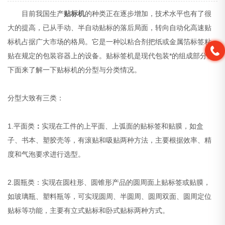
目前我国生产
贴标机
的种类正在逐步增加，技术水平也有了很
大的提高，已从手动、半自动贴标的落后局面，转向自动化高速贴
标机占据广大市场的格局。它是一种以粘合剂把纸或金属箔标签粘
贴在规定的包装容器上的设备。贴标签机是现代包装*的组成部分。
下面来了解一下贴标机的分型与分类情况。
分型大致有三类：
1.平面类
：
实现在工件的上平面、上弧面的贴标签和贴膜，如盒
子、书本、塑胶壳等，有滚贴和吸贴两种方法，主要根据效率、精
度和气泡要求进行选型。
2.圆瓶类：实现在圆柱形、圆锥形产品的圆周面上贴标签或贴膜，
如玻璃瓶、塑料瓶等，可实现圆周、半圆周、圆周双面、圆周定位
贴标等功能，主要有立式贴标和卧式贴标两种方式。