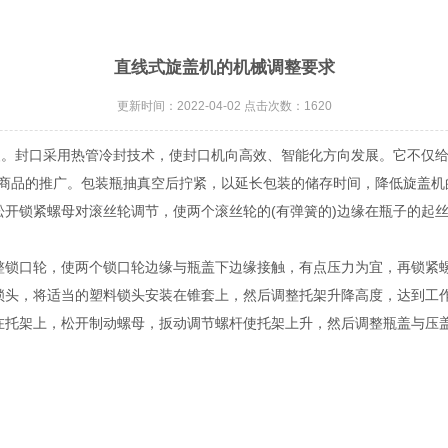
直线式旋盖机的机械调整要求
更新时间：2022-04-02 点击次数：1620
装。封口采用热管冷封技术，使封口机向高效、智能化方向发展。它不仅
商品的推广。包装瓶抽真空后拧紧，以延长包装的储存时间，降低旋盖机
锁紧螺母对滚丝轮调节，使两个滚丝轮的(有弹簧的)边缘在瓶子的起丝
口轮，使两个锁口轮边缘与瓶盖下边缘接触，有点压力为宜，再锁紧螺
头，将适当的塑料锁头安装在锥套上，然后调整托架升降高度，达到工
架上，松开制动螺母，扳动调节螺杆使托架上升，然后调整瓶盖与压盖