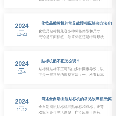
具。下面是正确使用食品不干胶贴标机的
化妆品、机械等领域。为了确保机器的正
步骤，帮助您更好地了解如何操作它。步
常运转和延长机器寿命，今天小编带大家
骤一：准备工作1、检查设备：确保其处
了解全自动平面贴标机的操作规程，供操
于良好状态，各部件齐全且无损坏。2、
作人员参考。一、开机准备及清洁1、确
化妆品贴标机的常见故障相应解决方法介绍
确定标签：准备好需要贴标的标签，并确
2024
认设备接通电源，电源稳定后按下开机按
保标签的尺寸符...
化妆品贴标机兼容多种标签类型和尺寸，
钮。2、打开贴标机前、后、两侧的安全
12-23
无论是平面标签、卷筒标签还是特殊形状
门，并将各个调节部件复位，清理生产线
的标签，都能轻松应对，满足化妆品包装
周围的灰尘和杂物。3、保护好接线部
的多样化需求。同时，其操作简便、维护
件，防止被机器碰撞或夹到。4、关注设
便捷，采用模块化设计，方便日常清洁和
备运转状态，确保正常后再开始下一个操
故障排查，降低了停机时间和维护成本。
贴标机贴不正怎么调？
作。二、标签设置1、根据标签大小和贴
2024
为化妆品行业提供更加高效、可靠的贴标
标位置设置定位...
贴标机贴标不正可能由多种因素导致，以
解决方案，助力化妆品企业提升产品竞争
12-4
下是一些常见的调整方法：一、检查贴标
力，赢得更广阔的市场空间。化妆品贴标
机部件1、检查滚筒：确保滚筒安装到位
机在长时间使用过程中可能会遇到故障，
且固定良好，避免因滚筒松动或安装不当
及时解决这些问题可以确保生产的正常进
导致的贴标不正。2、检查剥离板：剥离
行。以下是一些常见故障及相应解决方法
板与被贴物应垂直，且剥离板与固定座安
简述全自动圆瓶贴标机的常见故障相应解决
的介绍：1、标签卡住。可能是由于标签
2024
装时要平行。剥离板磨损或安装不当也可
卷筒安装不当...
全自动圆瓶贴标机可贴单标和双标，正背
能导致标签跑偏，此时需更换或调整剥离
11-22
双标间距可灵活调整，广泛应用于医药、
板。3、检查标盒：标盒应安装平整，无