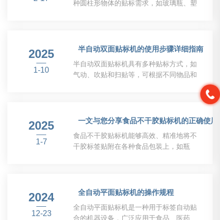
种圆柱形物体的贴标需求，如玻璃瓶、塑
料瓶等。该设备通过滚动方式将不干胶标
签平整地贴附在产品表面，贴标效率高，
速度可达每分钟数百瓶，大大提升了生产
效率。同时，具备高精度定位系统，确保
半自动双面贴标机的使用步骤详细指南
2025
标签位置准确，不起皱、无气泡，提升了
半自动双面贴标机具有多种贴标方式，如
产品美观度和市场竞争力。以下是关于卧
1-10
气动、吹贴和扫贴等，可根据不同物品和
式滚动贴标机定期维护保养方法的详细介
场合的贴标要求进行选择。同时，还具备
绍，希望对您有所帮助。1、清洁保养
程序存储、实时打印贴标防漏贴、灵活的
（1）每天使用后，应当清洁机器，确保
编辑软件等功能，方便用户进行生产管理
没有残留的标签或胶水。可以使用清洁液
和数据统计。整体而言，它是现代化生产
一文与您分享食品不干胶贴标机的正确使用
和软布擦拭表面，避免灰尘和污垢积聚。
2025
线中的重要设备。以下是半自动双面贴标
（2）定期检查...
食品不干胶贴标机能够高效、精准地将不
机的使用步骤详细指南，帮助您充分利用
1-7
干胶标签贴附在各种食品包装上，如瓶
这种设备：步骤一：准备工作1、安全检
罐、盒子等。该设备采用新贴标技术，确
查：确保设备处于稳定状态，无异常噪音
保标签贴合平整、无气泡，同时支持多种
或损坏部件。2、材料准备：准备好需要
标签规格和形状，满足食品行业多样化的
贴标的产品和标签，确保标签的质量和尺
贴标需求。此外，还具备操作简便、维护
全自动平面贴标机的操作规程
寸符合要求。步骤二：调整设备1、调整
2024
方便等特点，能够大幅提升生产效率，减
位置：将机器...
全自动平面贴标机是一种用于标签自动贴
少人工错误，是食品生产过程中的重要工
12-23
合的机器设备，广泛应用于食品、医药、