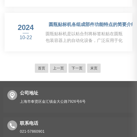
食品、日化、电子等行业，具备自动分
倾斜现象。标盒头部控制导条与标纸的间
瓶、光电追踪、无物不贴标、无标自动校
隙应保持在0.3~0.5mm之间。同时，检查
正和标签自动检测等功能，有效避免漏贴
标盒上的拉线盒、导条、调节螺丝是否调
和标签浪费。它采用不锈钢和高级铝合金
圆瓶贴标机各组成部件功能特点的简要介绍
节到位。4、检查夹指座和夹指：*转鼓夹
2024
制造，结构牢固，符合GMP生产要求。全
指...
圆瓶贴标机是以粘合剂将标签粘贴在圆瓶
自动圆瓶贴标机在运行过程中可能会遇到
10-22
包装容器上的自动化设备，广泛应用于化
故障，下面将介绍一些常见的故障以及相
妆品、酒业、食品、医药等行业。它采用
应的解决方法。1、标签偏移或歪斜：这
传感器技术和自动化控制系统，能够精确
可能是由于标签卷芯未装好、标签张力不
检测瓶子的位置和形状，确保标签准确、
稳定或传感器位置不准确导致的。解决方
快速地贴在固定位置。以下是对圆瓶贴标
首页
上一页
下一页
末页
法包括重新装载标签卷芯、调整张力控制
机各组成部件功能特点的简要介绍，希望
器或重新校准...
对您有所帮助。1、供料系统：供料系统
是关键部件，用于将标签送入设备。供料
公司地址
系统通常采用自动化控制，能够准确地将
标签送入工作区域。2、传送系统：传送
上海市奉贤区金汇镇金大公路7926号6号
系统是将圆瓶送入设备并将其定位的部
件。传送系统通常采用传送带、滚筒或夹
持装置等方式，...
联系电话
021-57860901