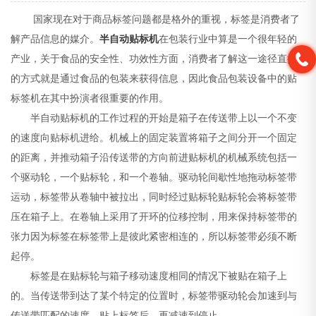
国家现在对于商品标签问题都是格外的重视，标签是消费者了
解产品信息的媒介。
半自动贴标机
在包装行业中算是一个很年轻的
产业，关于食品的安全性、功效性方面，消费者了解这一途径直接
的方式就是通过食品的包装来获得信息，因此食品包装设备中的贴
标签机在其中扮演者很重要的作用。
半自动贴标机的工作过程的开始是箱子在传送带上以一个不变
的速度向贴标机进给。机械上的固定装置将箱子之间分开一个固定
的距离，并推动箱子沿传送带的方向前进贴标机的机械系统包括一
个驱动轮，一个贴标轮，和一个卷轴。驱动轮间歇性地拖动标签带
运动，标签带从卷轴中被拉出，同时经过贴标轮贴标轮会将标签带
压在箱子上。在卷轴上采用了开环的位移控制，用来保持标签带的
张力因为标签在标签带上是彼此紧密相连的，所以标签带必须不断
起停。
标签是在贴标轮与箱子移动速度相同的情况下被贴在箱子上
的。当传送带到达了某个特定的位置时，标签带驱动轮会加速到与
传送带匹配的速度，贴上标签后，再减速到停止。