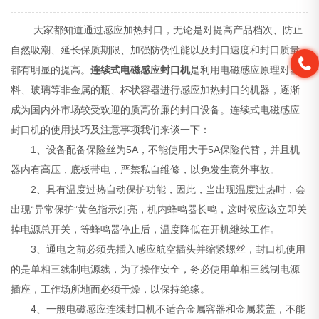
大家都知道通过感应加热封口，无论是对提高产品档次、防止
自然吸潮、延长保质期限、加强防伪性能以及封口速度和封口质量
都有明显的提高。
连续式电磁感应封口机
是利用电磁感应原理对塑
料、玻璃等非金属的瓶、杯状容器进行感应加热封口的机器，逐渐
成为国内外市场较受欢迎的质高价廉的封口设备。连续式电磁感应
封口机的使用技巧及注意事项我们来谈一下：
1、设备配备保险丝为5A，不能使用大于5A保险代替，并且机
器内有高压，底板带电，严禁私自维修，以免发生意外事故。
2、具有温度过热自动保护功能，因此，当出现温度过热时，会
出现“异常保护”黄色指示灯亮，机内蜂鸣器长鸣，这时候应该立即关
掉电源总开关，等蜂鸣器停止后，温度降低在开机继续工作。
3、通电之前必须先插入感应航空插头并缩紧螺丝，封口机使用
的是单相三线制电源线，为了操作安全，务必使用单相三线制电源
插座，工作场所地面必须干燥，以保持绝缘。
4、一般电磁感应连续封口机不适合金属容器和金属装盖，不能