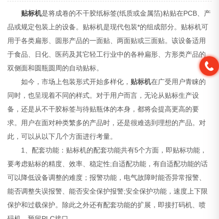
贴标机
是将成卷的不干胶纸标签(纸质或金属箔)粘贴在PCB、产
品或规定包装上的设备。贴标机是现代包装*的组成部分。贴标机可
用于各类扁形、圆形产品的一面贴、两面贴或三面贴。该设备适用
于食品、日化、医药及其它轻工行业中的各种扁形、方形类产品的
双侧面和圆瓶圆周的自动贴标。
如今，市场上包装形式开始多样化，
贴标机
在广受用户青睐的
同时，也呈现着不同的样式。对于用户而言，无论从贴标生产设
备，还是从不干胶标签与待贴瓶体的本身，都将会提高更高的要
求。用户在面对种类繁多的产品时，还是很难选到理想的产品。对
此，可以从以下几个方面进行考量。
1、配套功能：贴标机的配套功能共有5个方面，即贴标功能，
要考虑贴标的精度、效率、稳定性;自适配功能，有自适配功能的话
可以降低设备调整的难度；报警功能，电气故障时能否异常报警、
能否调整失误报警、能否安全保护报警;安全保护功能，速度上下限
保护和过载保护。除此之外还有配套功能的扩展，即接打码机、喷
码机、预留PLC接口。