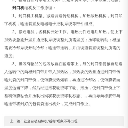
封口机
结构及工作原理：
1、封口机由机架、减速调速传动机构，加热散热机构，封口印
字机构，输送装置及电器电子控制系统等部件组成。
2、接通电源，各机构开始工作。电热元件通电后加热，使上下
加热块急剧升温并通控制系统调整到所需温度；压印轮转动；根据
需要冷却系统开动冷却；输送带送转、并由调速装置调整到所需的
速度。
3、当装有物品的包装放置在输送带上，袋的封口部份被自动送
入运转中的两根封口带并带入加热区，加热块的热量通过封口带传
输到袋的封口部份，使薄膜受热熔软，再通过冷却区，使薄膜表面
温度适当下降，然后经过滚花轮或印字轮、滚压，使封口部份上下
塑料薄膜粘合并压制出网状花纹或印制标志、，再由导向橡胶带与
输送带将封好的包装袋送出机外，完成封口作业。
上一篇：
让全自动贴标机“断标”现象不再出现