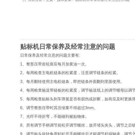
贴标机日常保养及经常注意的问题
日常保养及经常注意的问题主要有:
1、整形压带齿轮座应每月加黄油一次。
2、每周检查主电机链条的松紧度，注意调节链条的松紧。
3、每月翻转使用主电机链条，即把链条外面翻到里面使用。
4、每周检查输送带链板的松紧度，调节输送线上的调节螺母以调
5、每周检查贴标头刹车弹簧是否有损伤或折断，如有应及时更换
6、调节整形压带时其压缩量不得超过3mm。
7、光纤不得折弯，不能碰到被贴物体。
8、所有调节手柄调节前松开调节螺丝，放开堵头夹头，调节之后
9、调节标头旋转角度时松开手柄螺丝后才能调节杆端轴承，调节