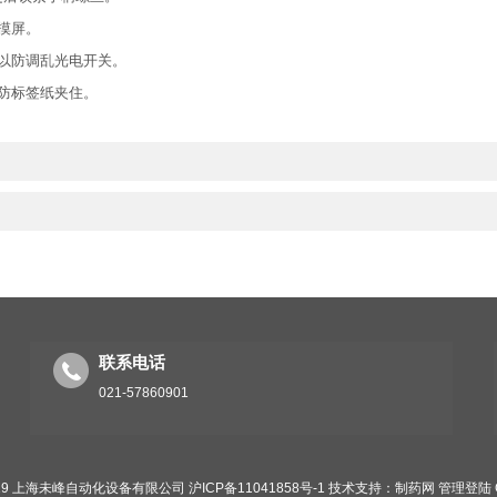
摸屏。
以防调乱光电开关。
防标签纸夹住。
联系电话
021-57860901
019 上海未峰自动化设备有限公司
沪ICP备11041858号-1
技术支持：
制药网
管理登陆