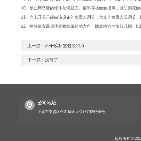
10、禁止用坚硬的物体如螺丝刀、扳手等接触触摸屏，以防刮花触
11、光电开关只能由该设备的负责人调节，禁止非负责人员调节，
12、标签纸安装后注意收纸辊筒的方向，顺旋绕方向旋转几周，以
上一篇：
不干胶标签包装特点
下一篇：没有了
公司地址
上海市奉贤区金汇镇金大公路7926号6号
版权所有 © 2